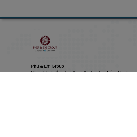
Phú & Em Group
Nhà nhập khẩu và phân phối các sản phẩm đồ uống,
rượu vang từ năm 1992. Chúng tôi chuyên kinh doanh
rượu vang, rượu mạnh, sake, nước trái cây và cam kế
cung cấp các sản phẩm chất lượng, uy tín với giá cả
cạnh tranh.