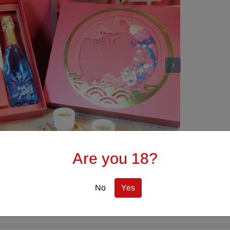
Are you 18?
No
Yes