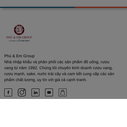
Phú & Em Group
Nhà nhập khẩu và phân phối các sản phẩm đồ uống, rượu
vang từ năm 1992. Chúng tôi chuyên kinh doanh rượu vang,
rượu mạnh, sake, nước trái cây và cam kết cung cấp các sản
phẩm chất lượng, uy tín với giá cả cạnh tranh.
PHÚ & EM
Về chúng tôi
Dịch vụ cung cấp