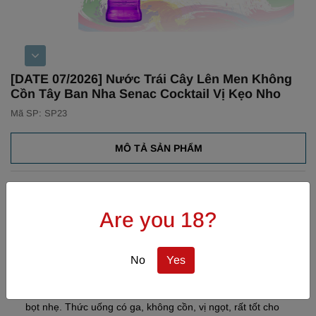
[DATE 07/2026] Nước Trái Cây Lên Men Không
Cồn Tây Ban Nha Senac Cocktail Vị Kẹo Nho
Mã SP: SP23
MÔ TẢ SẢN PHẨM
Hương Vị:
Are you 18?
Màu sắc: Màu tím.
Mùi hương: Hương thơm nồng nàn và tươi mát của trái cây
trong từng hương vị.
No
Yes
Vòm miệng: Hương kẹo nho mềm tươi mát và nhẹ nhàng
trên vòm miệng với độ đậm vừa phải cùng với cảm giác sủi
bọt nhẹ. Thức uống có ga, không cồn, vị ngọt, rất tốt cho