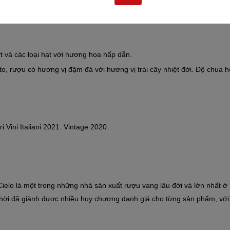
và các loại hạt với hương hoa hấp dẫn.
ượu có hương vị đậm đà với hương vị trái cây nhiệt đới. Độ chua hơi 
i Vini Italiani 2021. Vintage 2020.
lo là một trong những nhà sản xuất rượu vang lâu đời và lớn nhất ở Ý
hời đã giành được nhiều huy chương danh giá cho từng sản phẩm, với