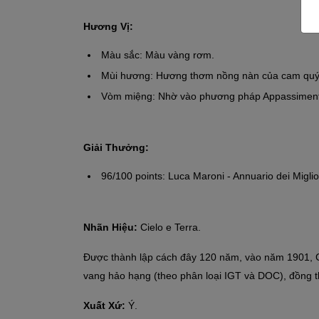
Hương Vị:
Màu sắc: Màu vàng rơm.
Mùi hương: Hương thơm nồng nàn của cam quýt 
Vòm miệng: Nhờ vào phương pháp Appassimento, r
Giải Thưởng:
96/100 points: Luca Maroni - Annuario dei Miglior
Nhãn Hiệu:
Cielo e Terra.
Được thành lập cách đây 120 năm, vào năm 1901, Cie
vang hảo hạng (theo phân loại IGT và DOC), đồng t
Xuất Xứ:
Ý.