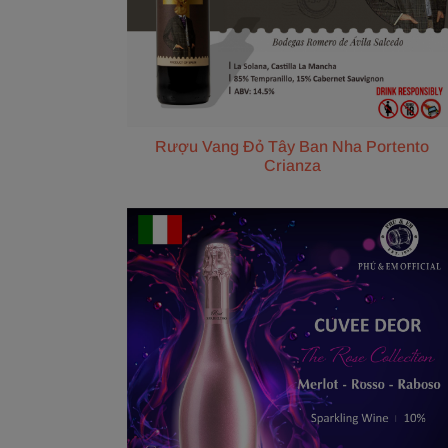
Rượu Vang Đỏ Tây Ban Nha Portento
Crianza