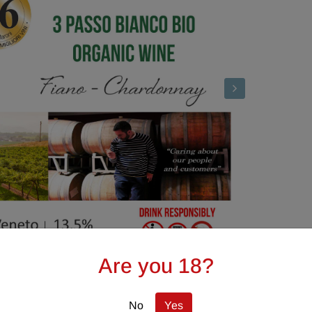
Are you 18?
No
Yes