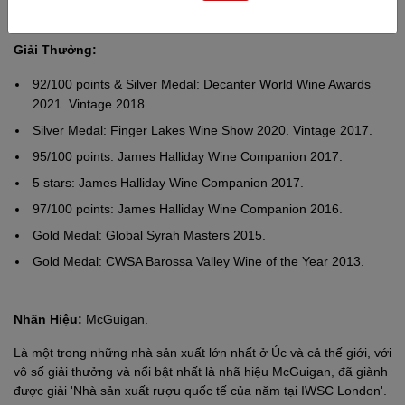
Giải Thưởng:
92/100 points & Silver Medal: Decanter World Wine Awards
2021. Vintage 2018.
Silver Medal: Finger Lakes Wine Show 2020. Vintage 2017.
95/100 points: James Halliday Wine Companion 2017.
5 stars: James Halliday Wine Companion 2017.
97/100 points: James Halliday Wine Companion 2016.
Gold Medal: Global Syrah Masters 2015.
Gold Medal: CWSA Barossa Valley Wine of the Year 2013.
Nhãn Hiệu:
McGuigan.
Là một trong những nhà sản xuất lớn nhất ở Úc và cả thế giới, với
vô số giải thưởng và nổi bật nhất là nhã hiệu McGuigan, đã giành
được giải 'Nhà sản xuất rượu quốc tế của năm tại IWSC London'.