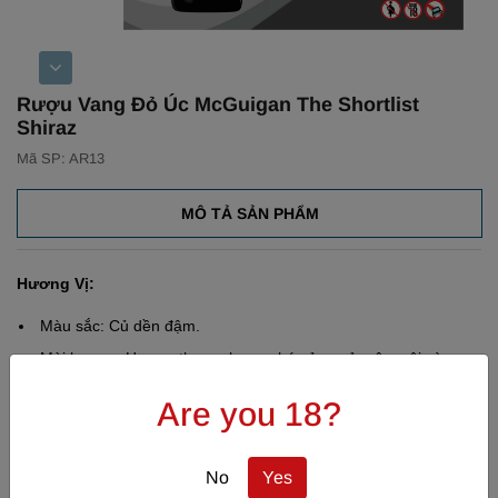
Rượu Vang Đỏ Úc McGuigan The Shortlist
Shiraz
Mã SP: AR13
MÔ TẢ SẢN PHẨM
Hương Vị:
Màu sắc: Củ dền đậm.
Mùi hương: Hương thơm phong phú của quả mâm xôi và
anh đào với một chút hương quế và hạt tiêu.
Are you 18?
Vòm miệng: Dòng vang Shiraz cổ điển của Thung lũng
Barossa có hương vị trái cây như dâu và mận chín cùng với
hương tự nhiên của gỗ sồi tạo nên hương vị vanilla và gia
No
Yes
vị tinh tế. Độ chát nhẹ nhàng, hấp dẫn.