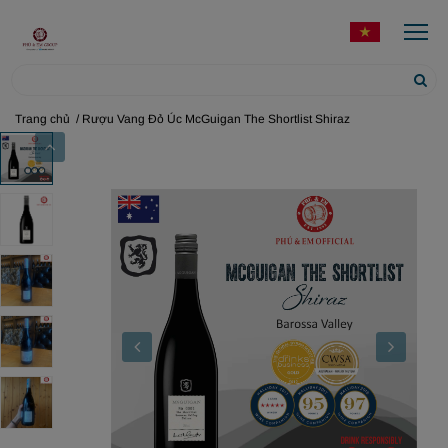
Trang chủ
/ Rượu Vang Đỏ Úc McGuigan The Shortlist Shiraz