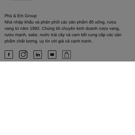
Phú & Em Group
Nhà nhập khẩu và phân phối các sản phẩm đồ uống, rượu
vang từ năm 1992. Chúng tôi chuyên kinh doanh rượu vang,
rượu mạnh, sake, nước trái cây và cam kết cung cấp các sản
phẩm chất lượng, uy tín với giá cả cạnh tranh.
PHÚ & EM
Về chúng tôi
Dịch vụ cung cấp
Liên hệ
TRỤ SỞ HỒ CHÍ MINH