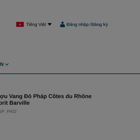
Tiếng Việt
Đăng nhập
/
Đăng ký
ỆN
ợu Vang Đỏ Pháp Côtes du Rhône
rit Barville
SP: FR22