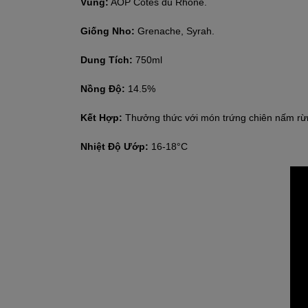
Vùng:
AOP Côtes du Rhône.
Giống Nho:
Grenache, Syrah.
Dung Tích:
750ml
Nồng Độ:
14.5%
Kết Hợp:
Thưởng thức với món trứng chiên nấm rừng,
Nhiệt Độ Ướp:
16-18°C