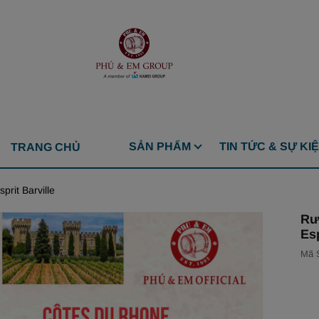
SẢN PHẨM
TIN TỨC & SỰ KI
TRANG CHỦ
rit Barville
Rư
Esp
Mã 