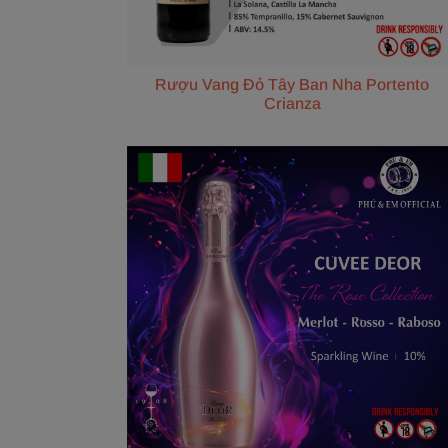
Rượu Vang Đỏ Tây Ban Nha Portento
Crianza