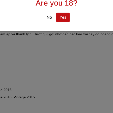
Are you 18?
No
Yes
ột cùng chút gia vị tinh tế của hạt tiêu, húng tây, cây bách xù và cỏ 
m áp và thanh lịch. Hương vị gợi nhớ đến các loại trái cây đỏ hoang 
ge 2016.
e 2018. Vintage 2015.