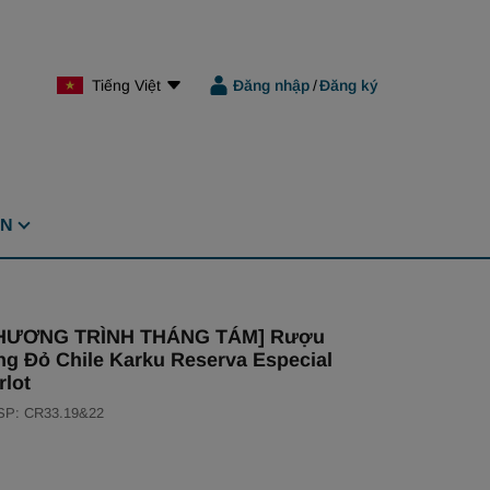
Tiếng Việt
Đăng nhập
/
Đăng ký
ỆN
HƯƠNG TRÌNH THÁNG TÁM] Rượu
ng Đỏ Chile Karku Reserva Especial
rlot
SP: CR33.19&22