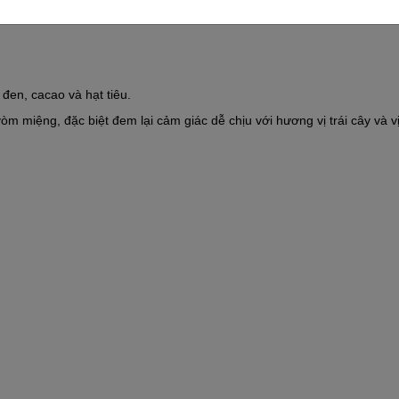
en, cacao và hạt tiêu.
m miệng, đặc biệt đem lại cảm giác dễ chịu với hương vị trái cây và vị