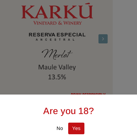
Are you 18?
No
Yes