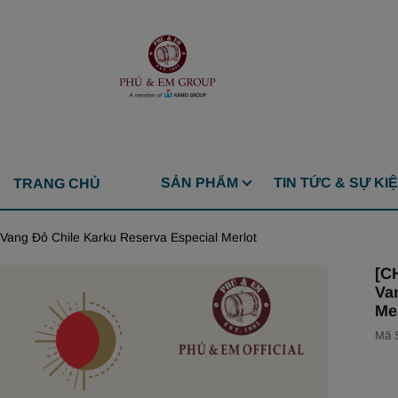
SẢN PHẨM
TIN TỨC & SỰ KI
TRANG CHỦ
g Đỏ Chile Karku Reserva Especial Merlot
[C
Va
Me
Mã 