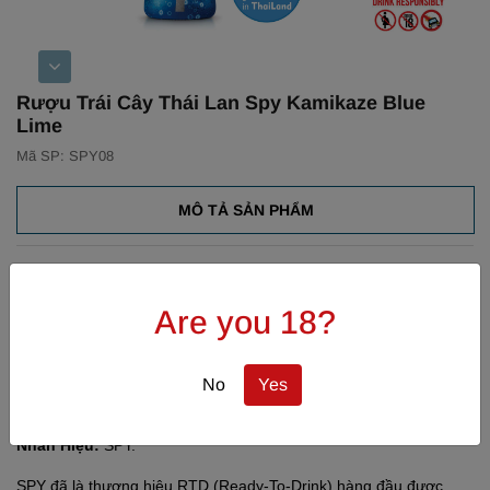
Rượu Trái Cây Thái Lan Spy Kamikaze Blue
Lime
Mã SP: SPY08
MÔ TẢ SẢN PHẨM
Hương Vị:
Are you 18?
Spy Cocktail Kamikaze Blue Lime là một loại cocktail có màu xanh
lam Curacao tươi sáng, hòa quyện cùng vị chua ngọt của chanh
tươi.
No
Yes
Nhãn Hiệu:
SPY.
SPY đã là thương hiệu RTD (Ready-To-Drink) hàng đầu được