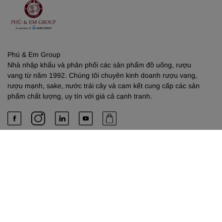
Phú & Em Group
Nhà nhập khẩu và phân phối các sản phẩm đồ uống, rượu
vang từ năm 1992. Chúng tôi chuyên kinh doanh rượu vang,
rượu mạnh, sake, nước trái cây và cam kết cung cấp các sản
phẩm chất lượng, uy tín với giá cả cạnh tranh.
PHÚ & EM
Về chúng tôi
Dịch vụ cung cấp
Liên hệ