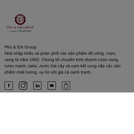
Phú & Em Group
Nhà nhập khẩu và phân phối các sản phẩm đồ uống, rượu
vang từ năm 1992. Chúng tôi chuyên kinh doanh rượu vang,
rượu mạnh, sake, nước trái cây và cam kết cung cấp các sản
phẩm chất lượng, uy tín với giá cả cạnh tranh.
PHÚ & EM
Về chúng tôi
Dịch vụ cung cấp
Liên hệ