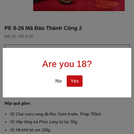
PE 8-26 Mã Đáo Thành Công 2
Mã SP: PE 8-26
MÔ TẢ SẢN PHẨM
Are you 18?
"Mã Đáo Thành Công" Tựa đàn ngựa phi nước đại đón bình minh,
hộp quà gửi gắm thông điệp mạnh mẽ: “Xuân khởi hành - Thành
No
Yes
công nối tiếp.”
Hộp quà gồm:
01 Chai rượu vang đỏ Roc Saint Andre, Pháp 750ml.
01 Hộp hồng trà Phúc Long túi lọc 50g.
01 Hũ khô bò sợi 150g.