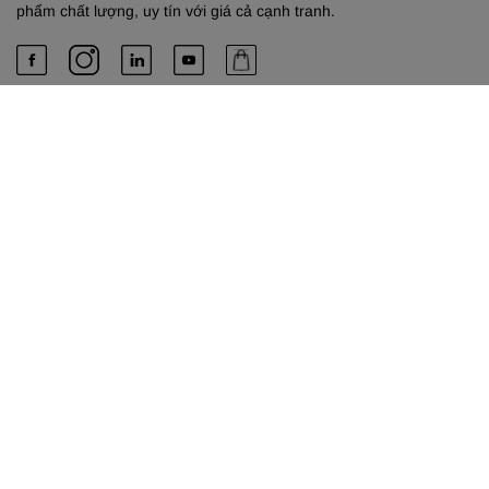
phẩm chất lượng, uy tín với giá cả cạnh tranh.
PHÚ & EM
Về chúng tôi
Dịch vụ cung cấp
Liên hệ
TRỤ SỞ HỒ CHÍ MINH
Công Ty TNHH TM-DV Phú & Em
489 Xô Viết Nghệ Tĩnh, Phường Bình Thạnh, Thành phố Hồ Chí
Minh.
Phone:
0901805757