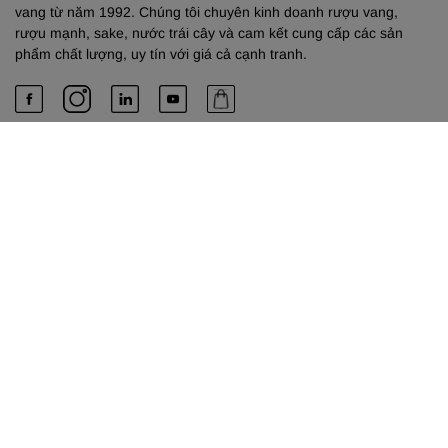
vang từ năm 1992. Chúng tôi chuyên kinh doanh rượu vang,
rượu mạnh, sake, nước trái cây và cam kết cung cấp các sản
phẩm chất lượng, uy tín với giá cả cạnh tranh.
PHÚ & EM
Về chúng tôi
Dịch vụ cung cấp
Liên hệ
TRỤ SỞ HỒ CHÍ MINH
Công Ty TNHH TM-DV Phú & Em
489 Xô Viết Nghệ Tĩnh, Phường Bình Thạnh, Thành phố Hồ Chí