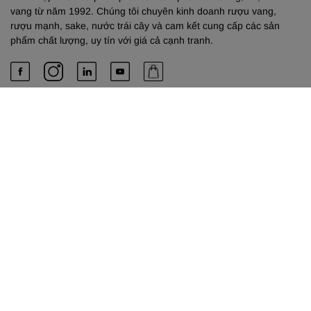
vang từ năm 1992. Chúng tôi chuyên kinh doanh rượu vang,
rượu mạnh, sake, nước trái cây và cam kết cung cấp các sản
phẩm chất lượng, uy tín với giá cả cạnh tranh.
PHÚ & EM
Về chúng tôi
Dịch vụ cung cấp
Liên hệ
TRỤ SỞ HỒ CHÍ MINH
Công Ty TNHH TM-DV Phú & Em
489 Xô Viết Nghệ Tĩnh, Phường Bình Thạnh, Thành phố Hồ Chí