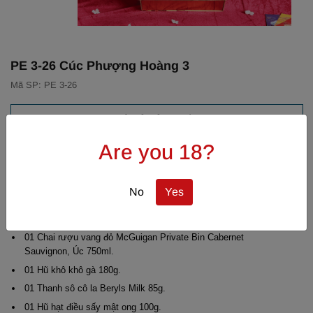
PE 3-26 Cúc Phượng Hoàng 3
Mã SP: PE 3-26
MÔ TẢ SẢN PHẨM
Are you 18?
Cúc Phượng Hoàng” là biểu tượng của sự trường thọ, phú quý và
tái sinh - lời chúc năm mới bền vững, thịnh vượng và vươn lên
rực rỡ.
No
Yes
Hộp quà gồm:
01 Chai rượu vang đỏ McGuigan Private Bin Cabernet
Sauvignon, Úc 750ml.
01 Hũ khô khô gà 180g.
01 Thanh sô cô la Beryls Milk 85g.
01 Hũ hạt điều sấy mật ong 100g.