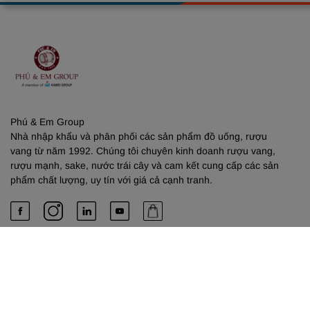
Phú & Em Group
Nhà nhập khẩu và phân phối các sản phẩm đồ uống, rượu
vang từ năm 1992. Chúng tôi chuyên kinh doanh rượu vang,
rượu mạnh, sake, nước trái cây và cam kết cung cấp các sản
phẩm chất lượng, uy tín với giá cả cạnh tranh.
PHÚ & EM
Về chúng tôi
Dịch vụ cung cấp