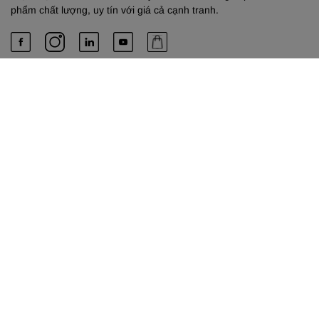
phẩm chất lượng, uy tín với giá cả cạnh tranh.
PHÚ & EM
Về chúng tôi
Dịch vụ cung cấp
Liên hệ
TRỤ SỞ HỒ CHÍ MINH
Công Ty TNHH TM-DV Phú & Em
489 Xô Viết Nghệ Tĩnh, Phường Bình Thạnh, Thành phố Hồ Chí
Minh.