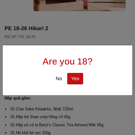
PE 18-26 Hikari 2
Mã SP: PE 18-26
MÔ TẢ SẢN PHẨM
Are you 18?
“Hikari“ mang sắc thái tươi sáng, là lời chúc cho một năm mới
tràn đầy cơ hội, may mắn và rạng ngời niềm vui.
No
Yes
Hộp quà gồm:
01 Chai Sake Kitaakita, Nhật 720ml.
01 Hộp trà Shan ướp hồng cổ 45g.
01 Hộp sô cô la Beryl’s Classic Tira Almond Milk 65g.
01 Hũ khô bò sợi 150g.