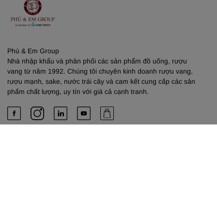
Phú & Em Group
Nhà nhập khẩu và phân phối các sản phẩm đồ uống, rượu
vang từ năm 1992. Chúng tôi chuyên kinh doanh rượu vang,
rượu mạnh, sake, nước trái cây và cam kết cung cấp các sản
phẩm chất lượng, uy tín với giá cả cạnh tranh.
PHÚ & EM
Về chúng tôi
Dịch vụ cung cấp
Liên hệ