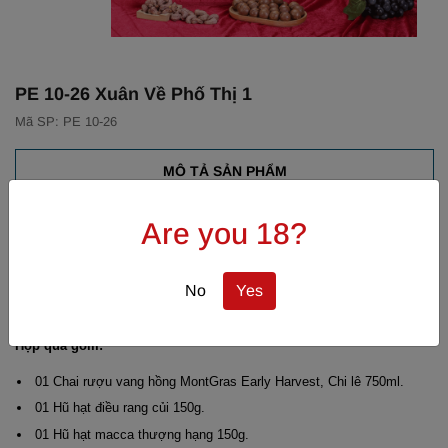
PE 10-26 Xuân Về Phố Thị 1
Mã SP: PE 10-26
MÔ TẢ SẢN PHẨM
Are you 18?
"Xuân Về Phố Thị" Từ gánh hàng hoa rực rỡ đến phố phường
sáng đèn, “Tết Xưa Nay” kể câu chuyện về một mùa xuân tràn đầy
sắc màu và cảm xúc.
No
Yes
Hộp quà gồm:
01 Chai rượu vang hồng MontGras Early Harvest, Chi lê 750ml.
01 Hũ hạt điều rang củi 150g.
01 Hũ hạt macca thượng hạng 150g.