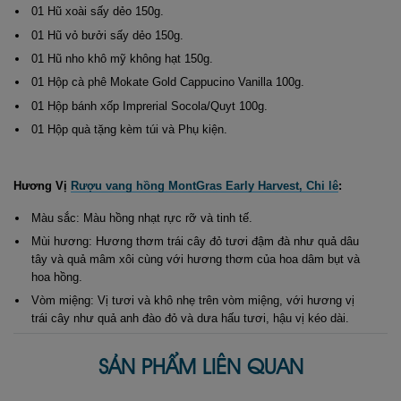
01 Hũ xoài sấy dẻo 150g.
01 Hũ vỏ bưởi sấy dẻo 150g.
01 Hũ nho khô mỹ không hạt 150g.
01 Hộp cà phê Mokate Gold Cappucino Vanilla 100g.
01 Hộp bánh xốp Imprerial Socola/Quyt 100g.
01 Hộp quà tặng kèm túi và Phụ kiện.
Hương Vị
Rượu vang hồng MontGras Early Harvest, Chi lê
:
Màu sắc: Màu hồng nhạt rực rỡ và tinh tế.
Mùi hương: Hương thơm trái cây đỏ tươi đậm đà như quả dâu
tây và quả mâm xôi cùng với hương thơm của hoa dâm bụt và
hoa hồng.
Vòm miệng: Vị tươi và khô nhẹ trên vòm miệng, với hương vị
trái cây như quả anh đào đỏ và dưa hấu tươi, hậu vị kéo dài.
SẢN PHẨM LIÊN QUAN