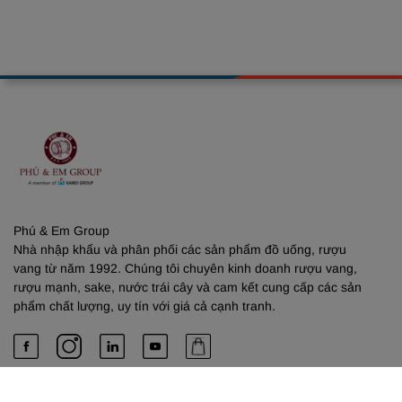
Phú & Em Group
Nhà nhập khẩu và phân phối các sản phẩm đồ uống, rượu
vang từ năm 1992. Chúng tôi chuyên kinh doanh rượu vang,
rượu mạnh, sake, nước trái cây và cam kết cung cấp các sản
phẩm chất lượng, uy tín với giá cả cạnh tranh.
PHÚ & EM