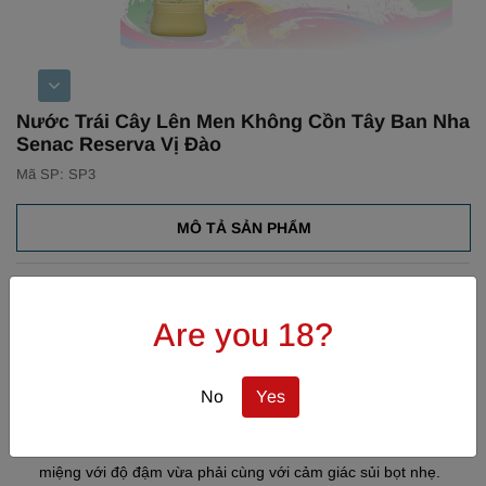
Nước Trái Cây Lên Men Không Cồn Tây Ban Nha
Senac Reserva Vị Đào
Mã SP: SP3
MÔ TẢ SẢN PHẨM
Hương Vị:
Are you 18?
Màu sắc: Màu vàng nhạt.
Mùi hương: Đây là dòng nước trái cây lên men tự nhiên
được sản xuất từ trái cây nguyên chất. Với hương thơm
No
Yes
nồng nàn và tươi mát của trái cây trong từng hương vị.
Vòm miệng: Hương đào tươi mát và nhẹ nhàng trên vòm
miệng với độ đậm vừa phải cùng với cảm giác sủi bọt nhẹ.