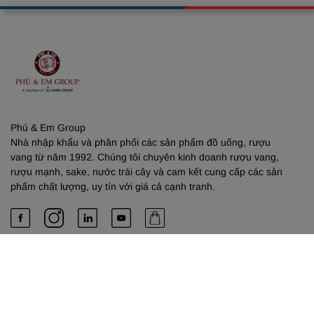
Phú & Em Group
Nhà nhập khẩu và phân phối các sản phẩm đồ uống, rượu
vang từ năm 1992. Chúng tôi chuyên kinh doanh rượu vang,
rượu mạnh, sake, nước trái cây và cam kết cung cấp các sản
phẩm chất lượng, uy tín với giá cả cạnh tranh.
PHÚ & EM
Về chúng tôi
Dịch vụ cung cấp