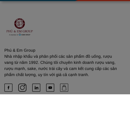
Phú & Em Group
Nhà nhập khẩu và phân phối các sản phẩm đồ uống, rượu
vang từ năm 1992. Chúng tôi chuyên kinh doanh rượu vang,
rượu mạnh, sake, nước trái cây và cam kết cung cấp các sản
phẩm chất lượng, uy tín với giá cả cạnh tranh.
PHÚ & EM
Về chúng tôi
Dịch vụ cung cấp