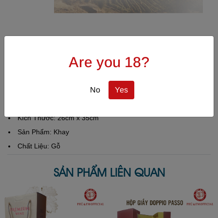
Khay Gỗ Ren 35cm
Are you 18?
Mã SP: KGR25
MÔ TẢ SẢN PHẨM
No
Yes
Kích Thước: 26cm x 35cm
Sản Phẩm: Khay
Chất Liệu: Gỗ
SẢN PHẨM LIÊN QUAN