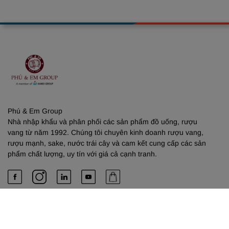
Phú & Em Group
Nhà nhập khẩu và phân phối các sản phẩm đồ uống, rượu
vang từ năm 1992. Chúng tôi chuyên kinh doanh rượu vang,
rượu mạnh, sake, nước trái cây và cam kết cung cấp các sản
phẩm chất lượng, uy tín với giá cả cạnh tranh.
PHÚ & EM
Về chúng tôi