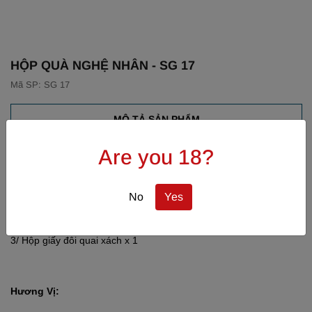
HỘP QUÀ NGHỆ NHÂN - SG 17
Mã SP: SG 17
MÔ TẢ SẢN PHẨM
Are you 18?
Set Quà Gồm:
1/ Vang trắng Chi-lê Karku Sauvignon Blanc 750ml x 1
No
Yes
2/ Vang đỏ Chi-lê Karku Cabernet Sauvignon 750ml x 1
3/ Hộp giấy đôi quai xách x 1
Hương Vị: