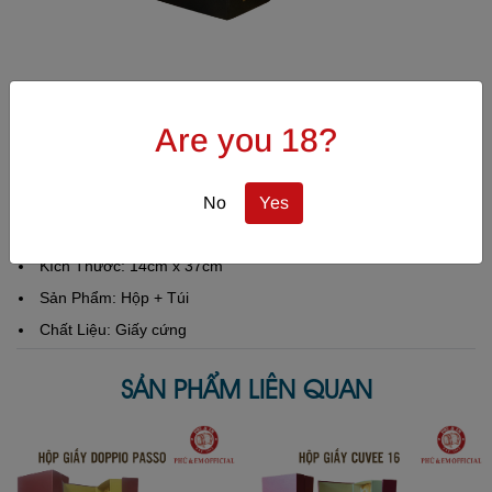
Hộp Đơn Xuân Hạ Thu Đông
Are you 18?
Mã SP: PE-02BOX-2022
MÔ TẢ SẢN PHẨM
No
Yes
Kích Thước: 14cm x 37cm
Sản Phẩm: Hộp + Túi
Chất Liệu: Giấy cứng
SẢN PHẨM LIÊN QUAN