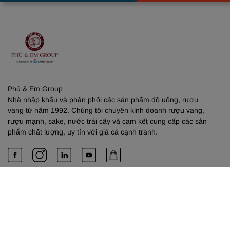
Phú & Em Group
Nhà nhập khẩu và phân phối các sản phẩm đồ uống, rượu
vang từ năm 1992. Chúng tôi chuyên kinh doanh rượu vang,
rượu mạnh, sake, nước trái cây và cam kết cung cấp các sản
phẩm chất lượng, uy tín với giá cả cạnh tranh.
PHÚ & EM
Về chúng tôi
Dịch vụ cung cấp