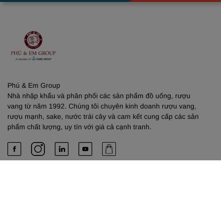
Phú & Em Group
Nhà nhập khẩu và phân phối các sản phẩm đồ uống, rượu
vang từ năm 1992. Chúng tôi chuyên kinh doanh rượu vang,
rượu mạnh, sake, nước trái cây và cam kết cung cấp các sản
phẩm chất lượng, uy tín với giá cả cạnh tranh.
PHÚ & EM
Về chúng tôi
Dịch vụ cung cấp