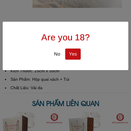
Hộp Da Nâu 02 Chai
Are you 18?
Mã SP: HDNAU222
MÔ TẢ SẢN PHẨM
No
Yes
Kích Thước: 25cm x 35cm
Sản Phẩm: Hộp quai xách + Túi
Chất Liệu: Vải da
SẢN PHẨM LIÊN QUAN