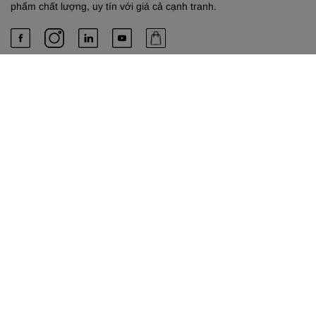
phẩm chất lượng, uy tín với giá cả cạnh tranh.
PHÚ & EM
Về chúng tôi
Dịch vụ cung cấp
Liên hệ
TRỤ SỞ HỒ CHÍ MINH
Công Ty TNHH TM-DV Phú & Em
489 Xô Viết Nghệ Tĩnh, Phường Bình Thạnh, Thành phố Hồ Chí
Minh.
Phone:
0901805757