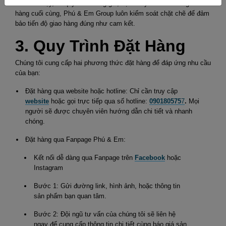
Chính vì vậy, từ quy trình đóng gói, vận chuyển đến khâu giao
hàng cuối cùng, Phú & Em Group luôn kiểm soát chặt chẽ để đảm
bảo tiến độ giao hàng đúng như cam kết.
3. Quy Trình Đặt Hàng
Chúng tôi cung cấp hai phương thức đặt hàng để đáp ứng nhu cầu
của bạn:
Đặt hàng qua website hoặc hotline: Chỉ cần truy cập
website
hoặc gọi trực tiếp qua số hotline:
090180575
7
.
Mọi
người sẽ được chuyên viên hướng dẫn chi tiết và nhanh
chóng.
Đặt hàng qua Fanpage Phú & Em:
Kết nối dễ dàng qua Fanpage trên
Facebook
hoặc
Instagram
Bước 1: Gửi đường link, hình ảnh, hoặc thông tin
sản phẩm bạn quan tâm.
Bước 2: Đội ngũ tư vấn của chúng tôi sẽ liên hệ
ngay để cung cấp thông tin chi tiết cùng báo giá sản