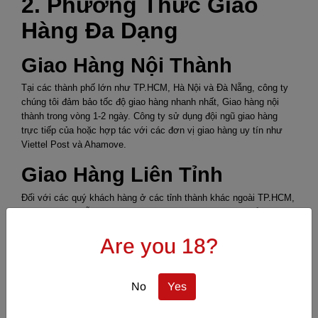
2. Phương Thức Giao
Hàng Đa Dạng
Giao Hàng Nội Thành
Tại các thành phố lớn như TP.HCM, Hà Nội và Đà Nẵng, công ty
chúng tôi đảm bảo tốc độ giao hàng nhanh nhất, Giao hàng nội
thành trong vòng 1-2 ngày. Công ty sử dụng đội ngũ giao hàng
trực tiếp của hoặc hợp tác với các đơn vị giao hàng uy tín như
Viettel Post và Ahamove.
Giao Hàng Liên Tỉnh
Đối với các quý khách hàng ở các tỉnh thành khác ngoài TP.HCM,
Hà Nội và Đà Nẵng, chúng tôi sử dụng dịch vụ vận chuyển của
các chành xe liên tỉnh. Thời gian giao hàng ngoại thành trong vòng
Are you 18?
3-6 ngày. Đây là phương thức giao hàng hiệu quả cho những khu
vực xa, đảm bảo hàng hóa đến tay khách hàng một cách nhanh
chóng nhất.
No
Yes
Đội ngũ giao hàng của chúng tôi luôn nỗ lực hết mình để đảm bảo
việc giao hàng diễn ra suôn sẻ, không bị chậm trễ hay gián đoạn.