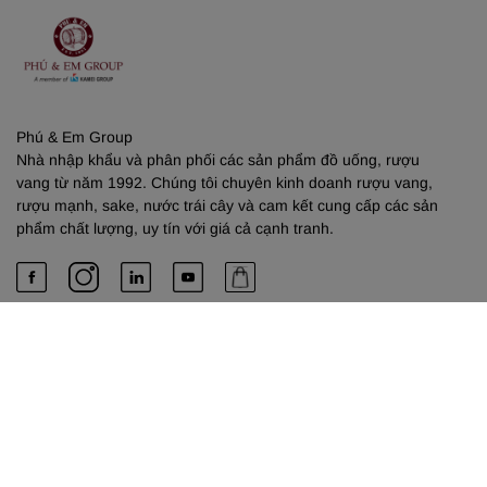
Phú & Em Group
Nhà nhập khẩu và phân phối các sản phẩm đồ uống, rượu
vang từ năm 1992. Chúng tôi chuyên kinh doanh rượu vang,
rượu mạnh, sake, nước trái cây và cam kết cung cấp các sản
phẩm chất lượng, uy tín với giá cả cạnh tranh.
PHÚ & EM
Về chúng tôi
Dịch vụ cung cấp
Liên hệ