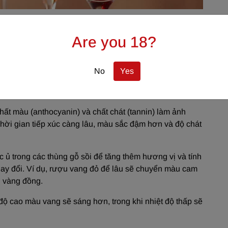
iều gì?
Are you 18?
en và ủ rượu. Màu sắc phụ thuộc vào các yếu tố
c trưng: nho màu tím hay màu đỏ, từ xanh đến vàng.
No
Yes
ho Cabernet Sauvignon có màu đỏ đậm, trong khi rượu
 có màu vàng nhạt.
ất màu (anthocyanin) và chất chát (tannin) làm ảnh
hời gian tiếp xúc càng lâu, màu sắc đậm hơn và độ chát
 trong các thùng gỗ sồi để tăng thêm hương vị và tính
thay đổi. Ví dụ, rượu vang đỏ để lâu sẽ chuyển màu cam
u vàng đồng.
độ cao màu vang sẽ sáng hơn, trong khi nhiệt độ thấp sẽ