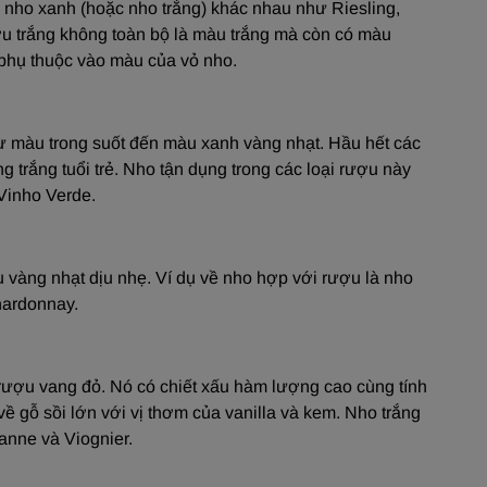
 nho xanh (hoặc nho trắng) khác nhau như Riesling,
 trắng không toàn bộ là màu trắng mà còn có màu
phụ thuộc vào màu của vỏ nho.
từ màu trong suốt đến màu xanh vàng nhạt. Hầu hết các
trắng tuổi trẻ. Nho tận dụng trong các loại rượu này
 Vinho Verde.
u vàng nhạt dịu nhẹ. Ví dụ về nho hợp với rượu là nho
hardonnay.
rượu vang đỏ. Nó có chiết xấu hàm lượng cao cùng tính
 gỗ sồi lớn với vị thơm của vanilla và kem. Nho trắng
anne và Viognier.